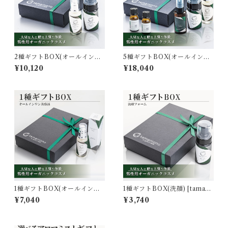
2種ギフトBOX(オールインワ
5種ギフトBOX(オールインワ
ン美容液・洗顔) [tamamono
ン美容液・洗顔・スーツリフ
¥10,120
¥18,040
organic MEN]
レッシャー・ブレンド精油 [ 0
1 ] [ 02 ]) [tamamono organ
ic MEN]
1種ギフトBOX(オールインワ
1種ギフトBOX(洗顔) [tamam
ン美容液) [tamamono organ
ono organic MEN]
¥7,040
¥3,740
ic MEN]