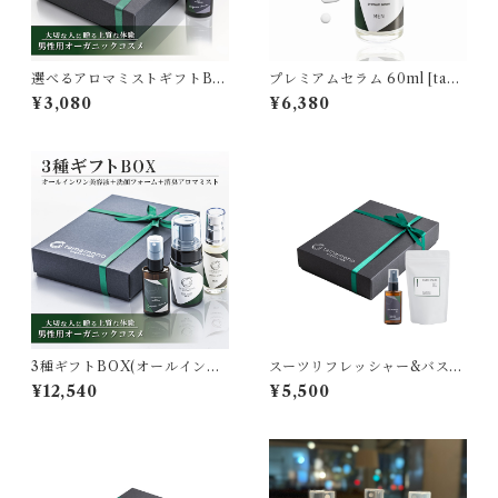
選べるアロマミストギフトBO
プレミアムセラム 60ml [tam
X(スーツリフレッシャー) [ta
amono organic MEN]
¥3,080
¥6,380
mamono organic MEN]
3種ギフトBOX(オールインワ
スーツリフレッシャー&バスソ
ン美容液・洗顔・スーツリフ
ルト2種ギフトBOX [tamamo
¥12,540
¥5,500
レッシャー) [tamamono org
no organic]
anic MEN]