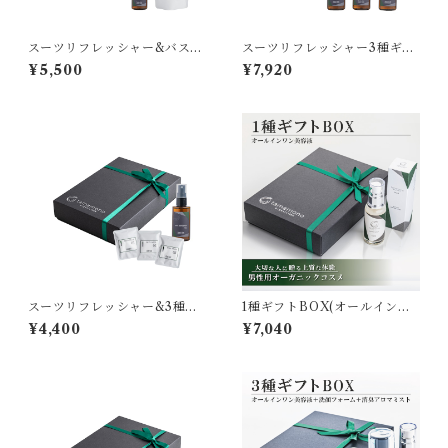
スーツリフレッシャー&バスソ
スーツリフレッシャー3種ギフ
ルト2種ギフトBOX [tamamo
トBOX [tamamono organi
¥5,500
¥7,920
no organic]
c]
スーツリフレッシャー&3種バ
1種ギフトBOX(オールインワ
スソルト4種ギフトBOX [tam
ン美容液) [tamamono organ
¥4,400
¥7,040
amono organic]
ic MEN]