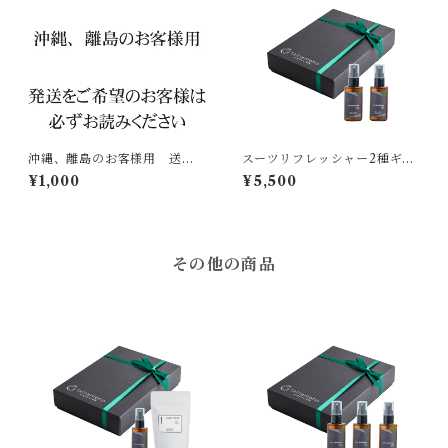
沖縄、離島のお客様用 送
スーツリフレッシャー2種ギフ
料 1000円
トBOX [tamamono organi
¥1,000
¥5,500
c]
その他の商品