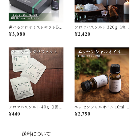
選べるアロマミストギフトBO
アロマバスソルト 320g（約8
X(スーツリフレッシャー) [ta
回分） [tamamono organic]
¥3,080
¥2,420
mamono organic MEN]
アロマバスソルト 40g（1回
エッセンシャルオイル 10ml [t
分）[tamamono organic]
amamono organic]
¥440
¥2,750