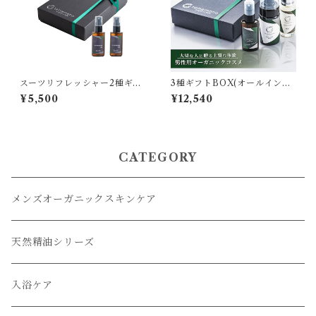
スーツリフレッシャー2種ギフ
3種ギフトBOX(オールインワ
トBOX [tamamono organi
ン美容液・洗顔・スーツリフ
¥5,500
¥12,540
c]
レッシャー) [tamamono org
anic MEN]
CATEGORY
メンズオーガニックスキンケア
天然精油シリーズ
入浴ケア